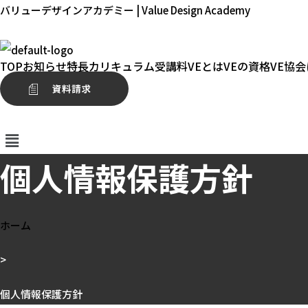
内
バリューデザインアカデミー | Value Design Academy
容
を
TOP
お知らせ
特長
カリキュラム
受講料
VEとは
VEの資格
VE協
ス
キ
ッ
プ
個人情報保護方針
ホーム
>
個人情報保護方針