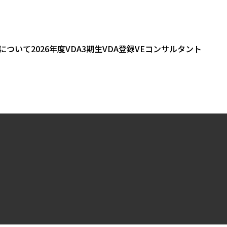
会について
2026年度VDA3期生
VDA登録VEコンサルタント