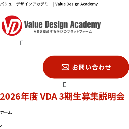
内
バリューデザインアカデミー | Value Design Academy
容
を
ス
キ
メ
ッ
ニ
プ
ュ
ー
2026年度 VDA 3期生募集説明会
ホーム
>